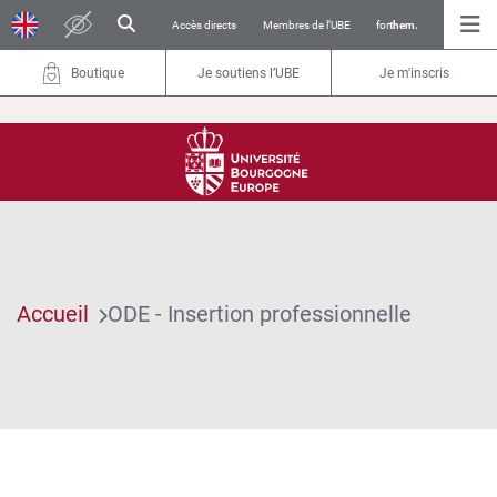
Accès directs
Membres de l’UBE
for
them.
Boutique
Je soutiens l’UBE
Je m'inscris
Accueil
ODE - Insertion professionnelle