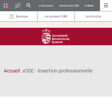
Accès directs
Membres de l’UBE
for
them.
Boutique
Je soutiens l’UBE
Je m'inscris
Accueil
ODE - Insertion professionnelle