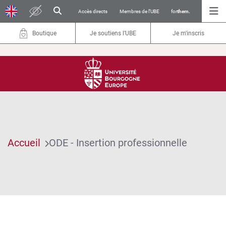
Accès directs
Membres de l’UBE
for
them.
Boutique
Je soutiens l’UBE
Je m'inscris
Accueil
ODE - Insertion professionnelle