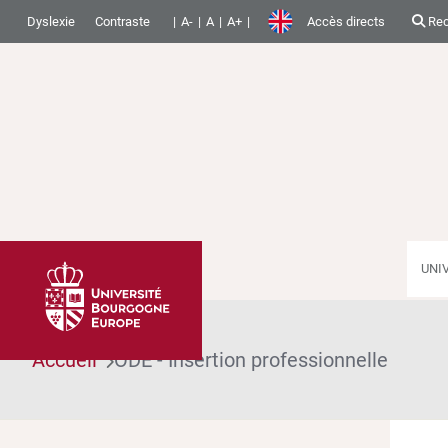
Dyslexie
Contraste
A-
A
A+
Accès directs
Rec
UNI
Accueil
ODE - Insertion professionnelle