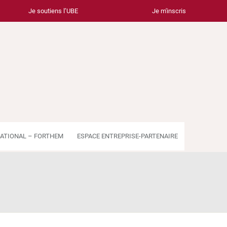
Je soutiens l’UBE
Je m'inscris
ATIONAL – FORTHEM
ESPACE ENTREPRISE-PARTENAIRE