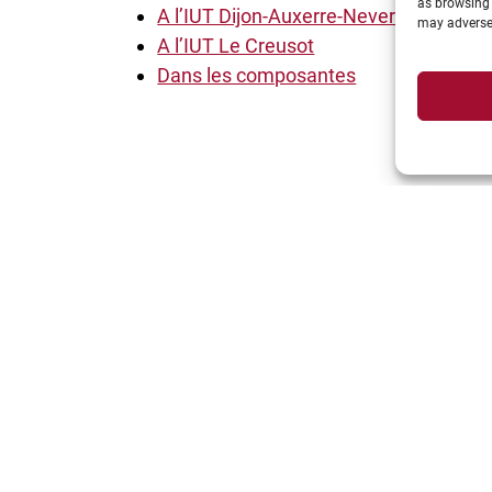
as browsing 
A l’IUT Dijon-Auxerre-Nevers
may adversel
A l’IUT Le Creusot
Dans les composantes
Suivez-nous: