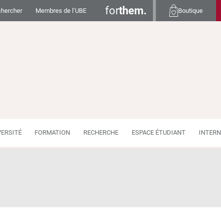
for
them.
hercher
Membres de l’UBE
Boutique
VERSITÉ
FORMATION
RECHERCHE
ESPACE ÉTUDIANT
INTERN