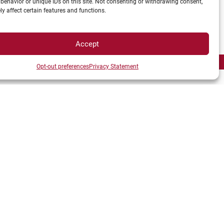
behavior or unique IDs on this site. Not consenting or withdrawing consent,
y affect certain features and functions.
Accept
Opt-out preferences
Privacy Statement