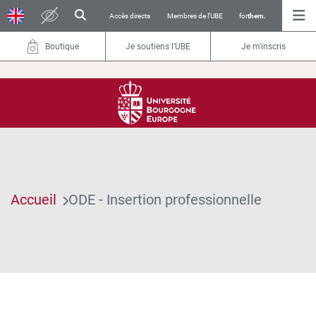
Accès directs
Membres de l’UBE
for
them.
Boutique
Je soutiens l’UBE
Je m'inscris
Accueil
ODE - Insertion professionnelle