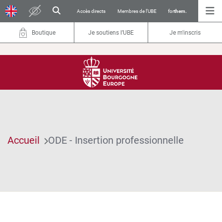
Accès directs
Membres de l’UBE
for
them.
Boutique
Je soutiens l’UBE
Je m'inscris
Accueil
ODE - Insertion professionnelle