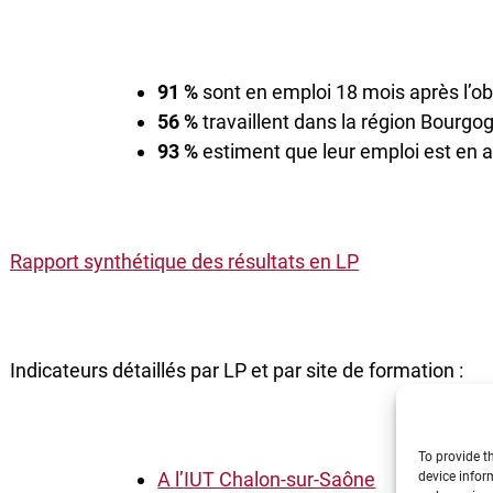
91 %
sont en emploi 18 mois après l’o
56 %
travaillent dans la région Bourg
93 %
estiment que leur emploi est en 
Rapport synthétique des résultats en LP
Indicateurs détaillés par LP et par site de formation :
To provide t
A l’IUT Chalon-sur-Saône
device infor