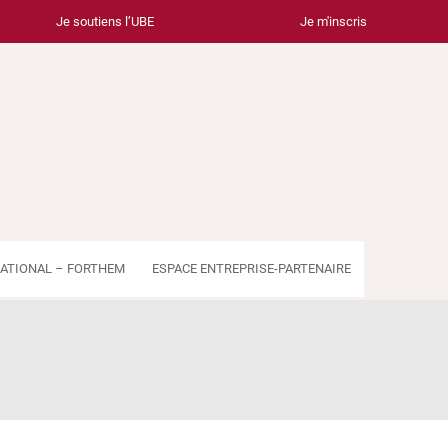
Je soutiens l’UBE
Je m'inscris
ATIONAL – FORTHEM
ESPACE ENTREPRISE-PARTENAIRE