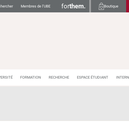
for
them.
hercher
Membres de l’UBE
Boutique
VERSITÉ
FORMATION
RECHERCHE
ESPACE ÉTUDIANT
INTERN