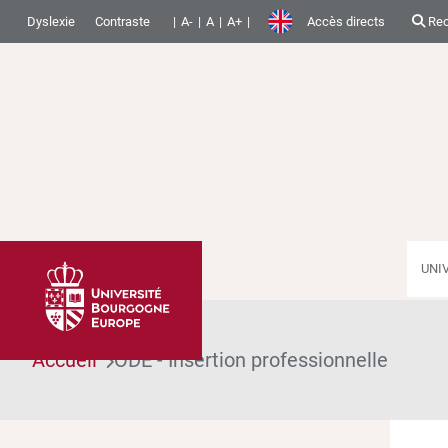
Dyslexie
Contraste
A-
A
A+
Accès directs
Rec
UNI
Accueil
ODE - Insertion professionnelle