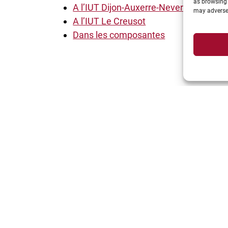
as browsing 
A l’IUT Dijon-Auxerre-Nevers
may adversel
A l’IUT Le Creusot
Dans les composantes
Suivez-nous: