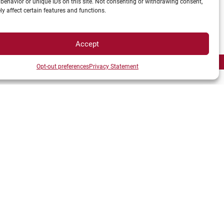
behavior or unique IDs on this site. Not consenting or withdrawing consent,
y affect certain features and functions.
Accept
Opt-out preferences
Privacy Statement