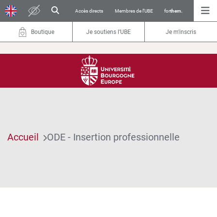
Accès directs
Membres de l’UBE
for
them.
Boutique
Je soutiens l’UBE
Je m'inscris
Accueil
ODE - Insertion professionnelle