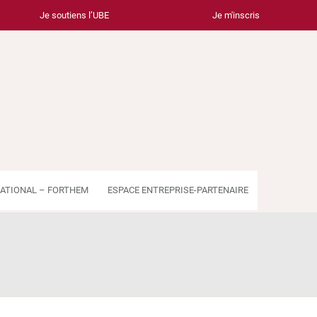
Je soutiens l’UBE
Je m'inscris
ATIONAL – FORTHEM
ESPACE ENTREPRISE-PARTENAIRE