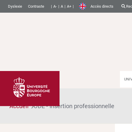
Dyslexie
Contraste
A-
A
A+
Accès directs
Rec
UNI
Accueil
ODE - Insertion professionnelle