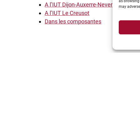
as browsing 
A l’IUT Dijon-Auxerre-Nevers
may adversel
A l’IUT Le Creusot
Dans les composantes
Suivez-nous: