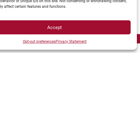
behavior or unique IDs on this site. Not consenting or withdrawing consent,
y affect certain features and functions.
Accept
Opt-out preferences
Privacy Statement