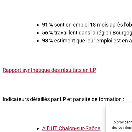
91 %
sont en emploi 18 mois après l’o
56 %
travaillent dans la région Bourg
93 %
estiment que leur emploi est en 
Rapport synthétique des résultats en LP
Indicateurs détaillés par LP et par site de formation :
To provide t
A l’IUT Chalon-sur-Saône
device infor