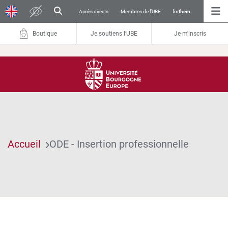
Accès directs
Membres de l’UBE
for
them.
Boutique
Je soutiens l’UBE
Je m'inscris
Accueil
ODE - Insertion professionnelle