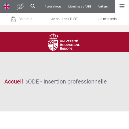
Accès directs
Membres de l’UBE
for
them.
Boutique
Je soutiens l’UBE
Je m'inscris
Accueil
ODE - Insertion professionnelle