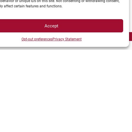
behavior or unique IDs on this site. Not consenting or withdrawing consent,
y affect certain features and functions.
Accept
Opt-out preferences
Privacy Statement