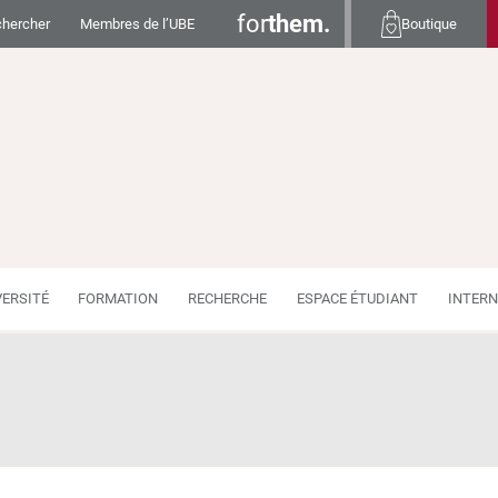
for
them.
hercher
Membres de l’UBE
Boutique
VERSITÉ
FORMATION
RECHERCHE
ESPACE ÉTUDIANT
INTERN