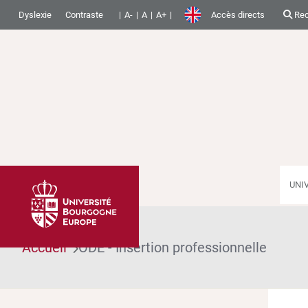
Dyslexie
Contraste
A-
A
A+
Accès directs
Rec
UNI
Accueil
ODE - Insertion professionnelle