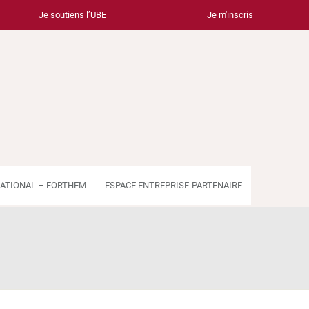
Je soutiens l’UBE
Je m'inscris
ATIONAL – FORTHEM
ESPACE ENTREPRISE-PARTENAIRE