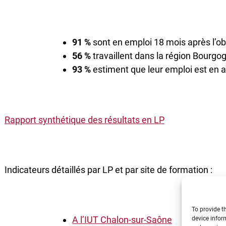
91 %
sont en emploi 18 mois après l’o
56 %
travaillent dans la région Bourg
93 %
estiment que leur emploi est en 
Rapport synthétique des résultats en LP
Indicateurs détaillés par LP et par site de formation :
To provide t
A l’IUT Chalon-sur-Saône
device infor