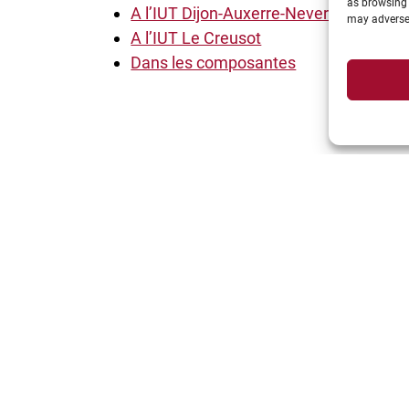
as browsing 
A l’IUT Dijon-Auxerre-Nevers
may adversel
A l’IUT Le Creusot
Dans les composantes
Suivez-nous: